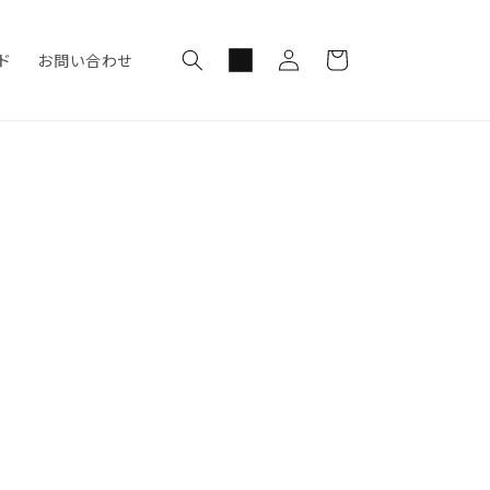
ロ
カ
グ
ー
ド
お問い合わせ
イ
ト
ン