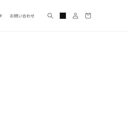
ロ
カ
グ
ー
ド
お問い合わせ
イ
ト
ン