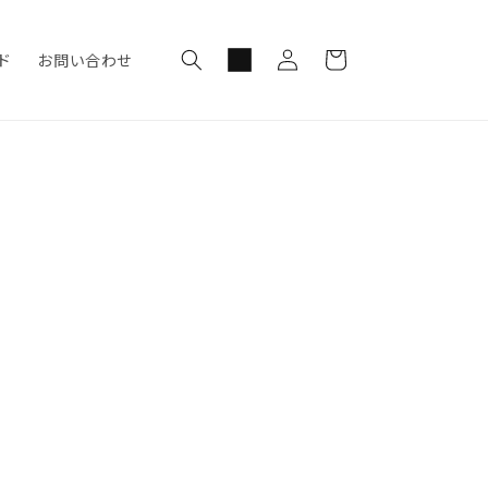
ロ
カ
グ
ー
ド
お問い合わせ
イ
ト
ン